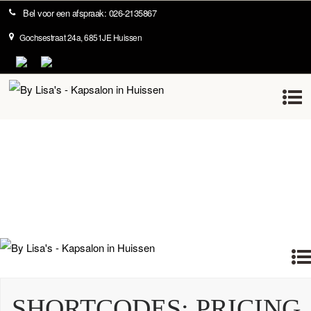
Bel voor een afspraak: 026-2135867
SHORTCODES: PRICING